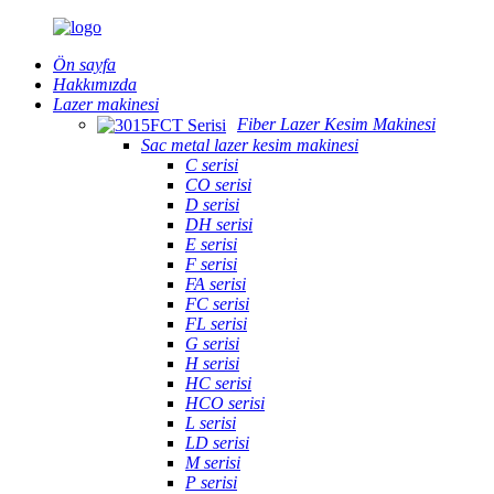
Ön sayfa
Hakkımızda
Lazer makinesi
Fiber Lazer Kesim Makinesi
Sac metal lazer kesim makinesi
C serisi
CO serisi
D serisi
DH serisi
E serisi
F serisi
FA serisi
FC serisi
FL serisi
G serisi
H serisi
HC serisi
HCO serisi
L serisi
LD serisi
M serisi
P serisi