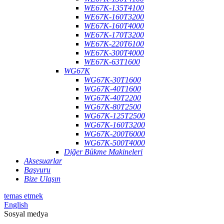
WE67K-135T4100
WE67K-160T3200
WE67K-160T4000
WE67K-170T3200
WE67K-220T6100
WE67K-300T4000
WE67K-63T1600
WG67K
WG67K-30T1600
WG67K-40T1600
WG67K-40T2200
WG67K-80T2500
WG67K-125T2500
WG67K-160T3200
WG67K-200T6000
WG67K-500T4000
Diğer Bükme Makineleri
Aksesuarlar
Başvuru
Bize Ulaşın
temas etmek
English
Sosyal medya