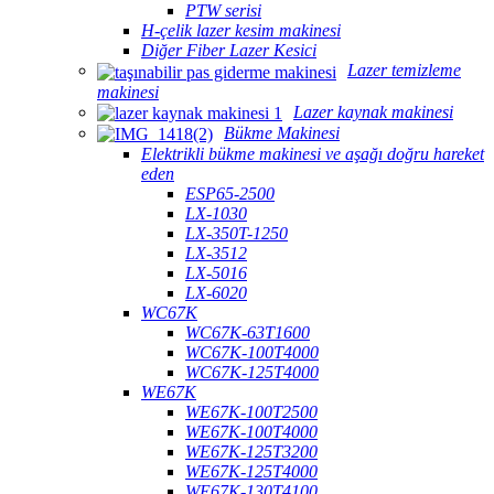
PTW serisi
H-çelik lazer kesim makinesi
Diğer Fiber Lazer Kesici
Lazer temizleme
makinesi
Lazer kaynak makinesi
Bükme Makinesi
Elektrikli bükme makinesi ve aşağı doğru hareket
eden
ESP65-2500
LX-1030
LX-350T-1250
LX-3512
LX-5016
LX-6020
WC67K
WC67K-63T1600
WC67K-100T4000
WC67K-125T4000
WE67K
WE67K-100T2500
WE67K-100T4000
WE67K-125T3200
WE67K-125T4000
WE67K-130T4100