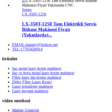
Sorgu
LX-350T-1250
LX-350T-1250 Tam Elektrikli Servis
Bükme Makinesi Fiyatı
(Yakınlarda)...
EMAIL:inquiry@lxshow.net
TEL:17763426914
ürünler
Sac metal lazer kesim makinesi
Sac ve boru metal lazer kesim makinesi
Fiber lazer tüp kesme makinesi
Diğer Fiber Lazer Kesici
Lazer temizleme makinesi
Lazer kaynak makinesi
video merkezi
Makine Gösterisi