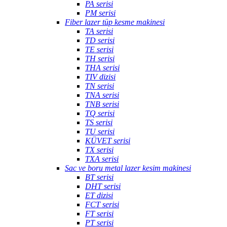
PA serisi
PM serisi
Fiber lazer tüp kesme makinesi
TA serisi
TD serisi
TE serisi
TH serisi
THA serisi
TIV dizisi
TN serisi
TNA serisi
TNB serisi
TQ serisi
TS serisi
TU serisi
KÜVET serisi
TX serisi
TXA serisi
Sac ve boru metal lazer kesim makinesi
BT serisi
DHT serisi
ET dizisi
FCT serisi
FT serisi
PT serisi