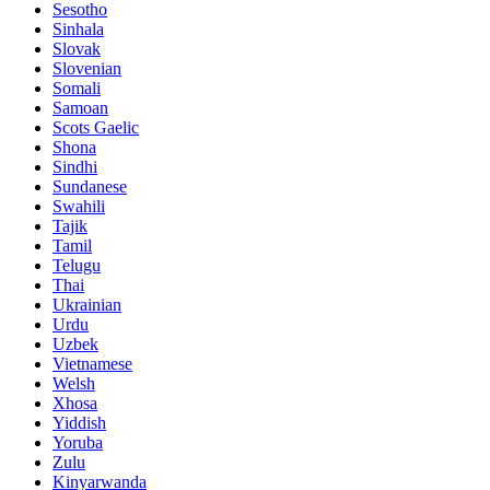
Sesotho
Sinhala
Slovak
Slovenian
Somali
Samoan
Scots Gaelic
Shona
Sindhi
Sundanese
Swahili
Tajik
Tamil
Telugu
Thai
Ukrainian
Urdu
Uzbek
Vietnamese
Welsh
Xhosa
Yiddish
Yoruba
Zulu
Kinyarwanda