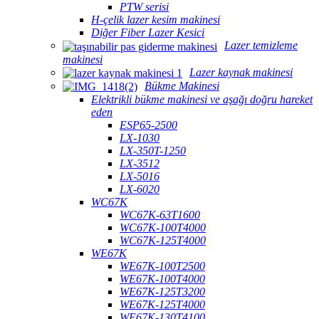
PTW serisi
H-çelik lazer kesim makinesi
Diğer Fiber Lazer Kesici
Lazer temizleme
makinesi
Lazer kaynak makinesi
Bükme Makinesi
Elektrikli bükme makinesi ve aşağı doğru hareket
eden
ESP65-2500
LX-1030
LX-350T-1250
LX-3512
LX-5016
LX-6020
WC67K
WC67K-63T1600
WC67K-100T4000
WC67K-125T4000
WE67K
WE67K-100T2500
WE67K-100T4000
WE67K-125T3200
WE67K-125T4000
WE67K-130T4100