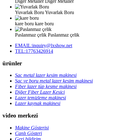
Diğer Metaller
Diğer Metaller
Yuvarlak Boru
Yuvarlak Boru
kare boru
kare boru
Paslanmaz çelik
Paslanmaz çelik
EMAIL:inquiry@lxshow.net
TEL:17763426914
ürünler
Sac metal lazer kesim makinesi
Sac ve boru metal lazer kesim makinesi
Fiber lazer tüp kesme makinesi
Diğer Fiber Lazer Kesici
Lazer temizleme makinesi
Lazer kaynak makinesi
video merkezi
Makine Gösterisi
Canlı Gösteri
Geri bildirim