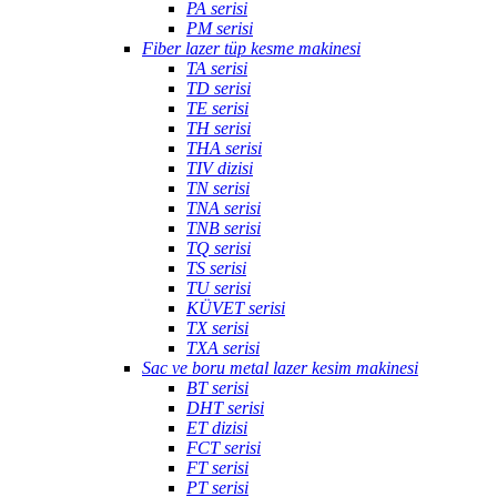
PA serisi
PM serisi
Fiber lazer tüp kesme makinesi
TA serisi
TD serisi
TE serisi
TH serisi
THA serisi
TIV dizisi
TN serisi
TNA serisi
TNB serisi
TQ serisi
TS serisi
TU serisi
KÜVET serisi
TX serisi
TXA serisi
Sac ve boru metal lazer kesim makinesi
BT serisi
DHT serisi
ET dizisi
FCT serisi
FT serisi
PT serisi