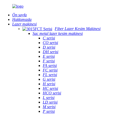
Ön sayfa
Hakkımızda
Lazer makinesi
Fiber Lazer Kesim Makinesi
Sac metal lazer kesim makinesi
C serisi
CO serisi
D serisi
DH serisi
E serisi
F serisi
FA serisi
FC serisi
FL serisi
G serisi
H serisi
HC serisi
HCO serisi
L serisi
LD serisi
M serisi
P serisi