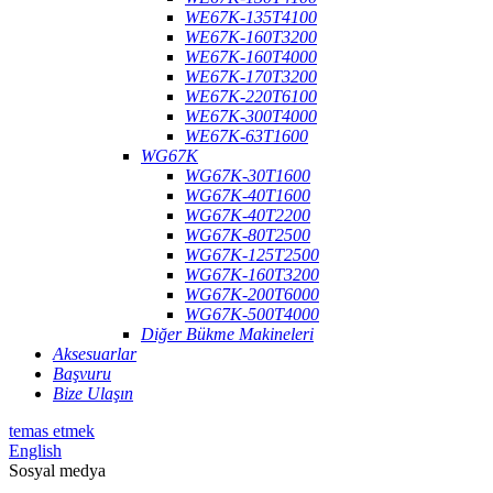
WE67K-135T4100
WE67K-160T3200
WE67K-160T4000
WE67K-170T3200
WE67K-220T6100
WE67K-300T4000
WE67K-63T1600
WG67K
WG67K-30T1600
WG67K-40T1600
WG67K-40T2200
WG67K-80T2500
WG67K-125T2500
WG67K-160T3200
WG67K-200T6000
WG67K-500T4000
Diğer Bükme Makineleri
Aksesuarlar
Başvuru
Bize Ulaşın
temas etmek
English
Sosyal medya