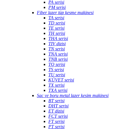
PA serisi
PM serisi
Fiber lazer tüp kesme makinesi
TA serisi
TD serisi
TE serisi
TH serisi
THA serisi
TIV dizisi
TN serisi
TNA serisi
TNB serisi
TQ serisi
TS serisi
TU serisi
KÜVET serisi
TX serisi
TXA serisi
Sac ve boru metal lazer kesim makinesi
BT serisi
DHT serisi
ET dizisi
FCT serisi
FT serisi
PT serisi