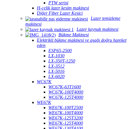
PTW serisi
H-çelik lazer kesim makinesi
Diğer Fiber Lazer Kesici
Lazer temizleme
makinesi
Lazer kaynak makinesi
Bükme Makinesi
Elektrikli bükme makinesi ve aşağı doğru hareket
eden
ESP65-2500
LX-1030
LX-350T-1250
LX-3512
LX-5016
LX-6020
WC67K
WC67K-63T1600
WC67K-100T4000
WC67K-125T4000
WE67K
WE67K-100T2500
WE67K-100T4000
WE67K-125T3200
WE67K-125T4000
WE67K-130T4100