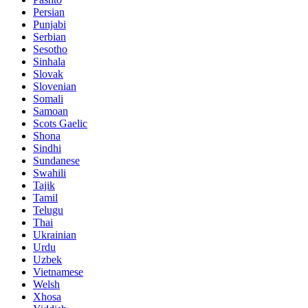
Persian
Punjabi
Serbian
Sesotho
Sinhala
Slovak
Slovenian
Somali
Samoan
Scots Gaelic
Shona
Sindhi
Sundanese
Swahili
Tajik
Tamil
Telugu
Thai
Ukrainian
Urdu
Uzbek
Vietnamese
Welsh
Xhosa