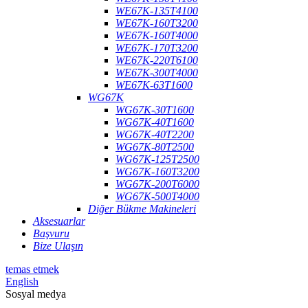
WE67K-135T4100
WE67K-160T3200
WE67K-160T4000
WE67K-170T3200
WE67K-220T6100
WE67K-300T4000
WE67K-63T1600
WG67K
WG67K-30T1600
WG67K-40T1600
WG67K-40T2200
WG67K-80T2500
WG67K-125T2500
WG67K-160T3200
WG67K-200T6000
WG67K-500T4000
Diğer Bükme Makineleri
Aksesuarlar
Başvuru
Bize Ulaşın
temas etmek
English
Sosyal medya