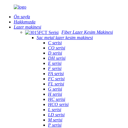
Ön sayfa
Hakkımızda
Lazer makinesi
Fiber Lazer Kesim Makinesi
Sac metal lazer kesim makinesi
C serisi
CO serisi
D serisi
DH serisi
E serisi
F serisi
FA serisi
FC serisi
FL serisi
G serisi
H serisi
HC serisi
HCO serisi
L serisi
LD serisi
M serisi
P serisi